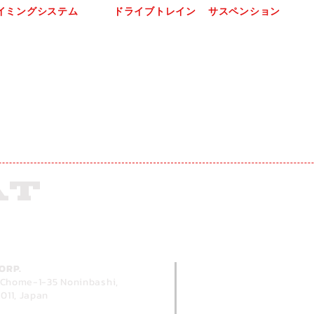
イミングシステム
ドライブトレイン
サスペンション
イミングベルト
CVジョイント
ショックアブソーバー
ベルト
ドライブシャフト
ルチリブベルト
T
AT
ORP.
 Chome-1-35
Noninbashi,
011, Japan