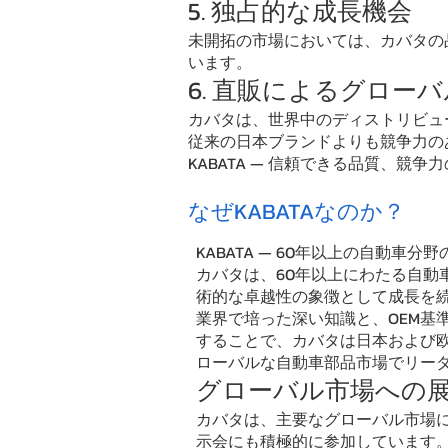
5. 独占的な成長機会
未開拓の市場においては、カバタの
います。
6. 直販によるグロー
カバタは、世界中のディストリビュ
従来の日本ブランドよりも競争力の
KABATA — 信頼できる品質、
なぜKABATAなのか？
KABATA — 60年以上の自動車
カバタは、60年以上にわたる自動
術的な卓越性の象徴として成長を
業界で培った深い知識と、OEM基
することで、カバタは日本および
ローバルな自動車部品市場でリー
グローバル市場への
カバタは、主要なグローバル市場
示会にも積極的に参加しています