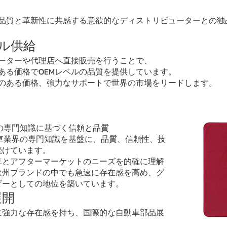
品質と革新性に共感する意欲的なディストリビューターとの独
バル供給
ーターや代理店へ直接販売を行うことで、
ある価格でOEMレベルの品質を提供しています。
競争力のある価格、強力なサポートで世界の市場をリードします。
分野の専門知識に基づく信頼と品質
車業界の専門知識を基盤に、品質、信頼性、技
続けています。
準とアフターマーケットのニーズを的確に理解
欧州ブランドの中でも急速に存在感を高め、グ
ダーとしての地位を築いています。
展開
に強力な存在感を持ち、国際的な自動車部品展
。