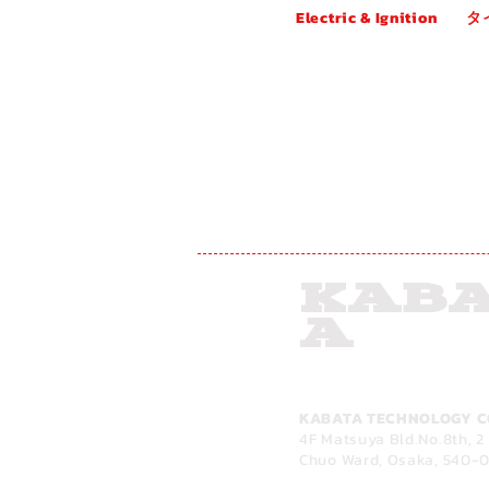
Electric & Ignition
タ
オルタネーター
タ
スターター
V
フューエルポンプ
マ
イグニッションコイル
VV
グロープラグ
スパークプラグ
バルブ＆ビーム
KAB
Born in OSAKA
A
KABATA TECHNOLOGY C
4F Matsuya Bld.No.8th,
2
Chuo Ward, Osaka,
540-0