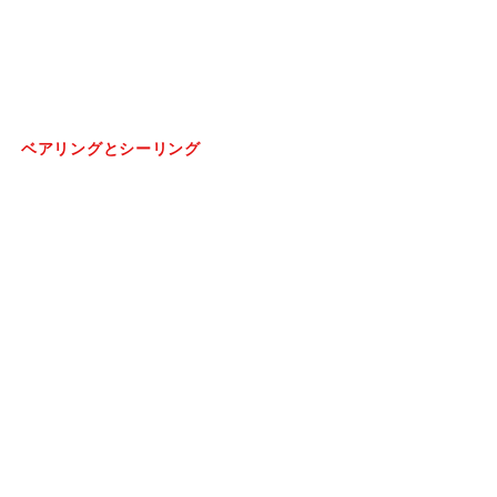
ダウンロード
ベアリングとシーリング
ホイールハブアセンブリ
DACベアリング
テーパーローラーベアリング
深溝玉軸受
クラッチレリーズベアリング
ニードルローラーベアリング
オイルシール
ガスケット
Oリング