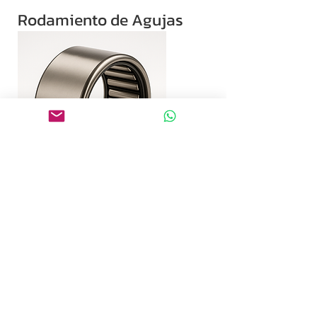
Rodamiento de Agujas
Los rodamientos de agujas
automotrices
KABATA
están
fabricados con acero para
rodamientos de alta precisión JIS
G4805, cumpliendo con los estándares
JIS B1514 de capacidad de carga,
precisión dimensional y baja fricción,