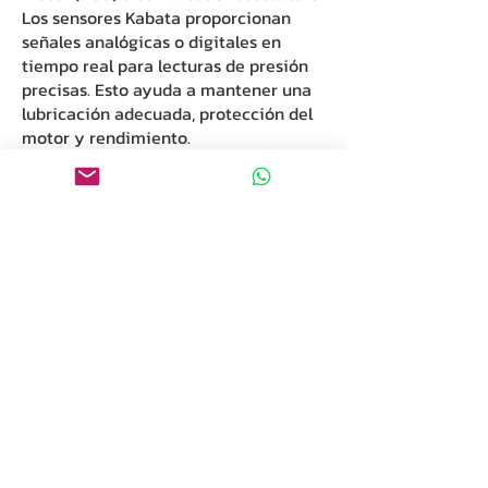
Los sensores Kabata proporcionan
señales analógicas o digitales en
tiempo real para lecturas de presión
precisas. Esto ayuda a mantener una
lubricación adecuada, protección del
motor y rendimiento.
Fabricados con elementos sensores de
alta calidad y carcasas robustas,
nuestros sensores garantizan una
salida estable, resistencia térmica y
durabilidad ante vibraciones. Kabata
ofrece una amplia gama de sensores e
interruptores de presión de aceite
compatibles con vehículos japoneses,
coreanos, europeos y americanos,
compatible tanto con sistemas
mecánicos como electrónicos.