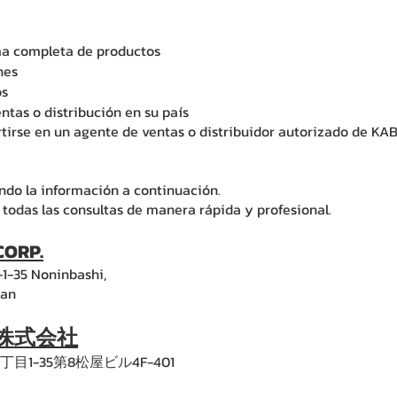
ma completa de productos
nes
os
tas o distribución en su país
rse en un agente de ventas o distribuidor autorizado de KA
ndo la información a continuación.
 todas las consultas de manera rápida y profesional.
CORP.
-1-35 Noninbashi,
pan
株式会社
目1-35第8松屋ビル4F-401