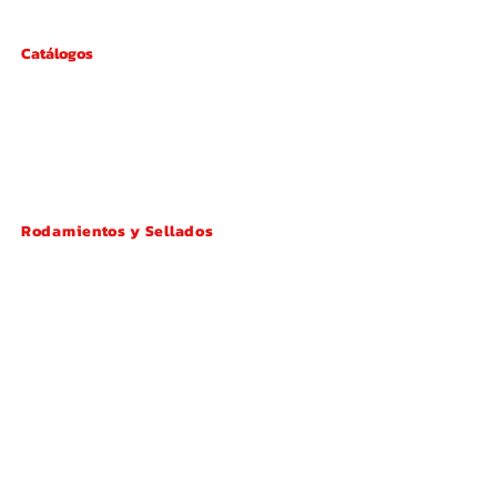
Catálogos
Catálogo
Electrónico
Descargar
Rodamientos y Sellados
Conjunto de Maza de Rueda
Rodamiento DAC
Rodamiento de Rodillos Cónicos
Rodamiento Rígido de Bolas
Rodamiento de Desembrague
Rodamiento de Agujas
Retén de Aceite (Sello de Aceite)
Junta
Junta Tórica (O-Ring)