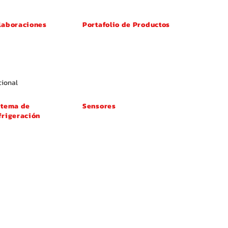
laboraciones
Portafolio de Productos
entes
Portafolio de Productos
tribuidores
Selección Premium (HECHO EN JAPÓN)
portadores
Partes de Máximo Valor
ersores
ios
ional
stema de
Sensores
frigeración
Sensor ABS
rmostato
Sensor MAP
mba de Agua
Sensor de Temperatura del Aire de Admisión
brague del Ventilador
(IAT)
riador de Aceite
Sensor de Temperatura del Aire Ambiental
erruptor Térmico
Sensor de Presión del A/C
nsor de Temperatura
Sensor de NOx
l Agua
Sensor de Oxígeno
sor de Presión de
Sensor de Detonación
ite
Sensor de Posición del Árbol de Levas (CMP)
pa del Radiador
Sensor de Posición del Cigüeñal (CKP)