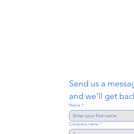
Send us a messa
and we’ll get back
Name
*
Company name
*