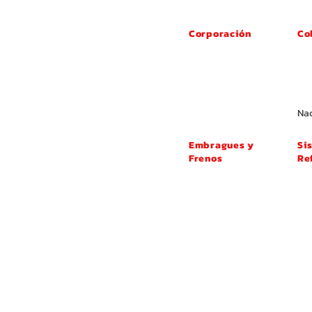
Corporación
Co
Nosotros
Ag
Certificados
Dis
Exposiciones
Ex
FAQ
Inv
​Privacy Policy
Soc
Nac
Embragues y
Si
Frenos
Re
Disco de Embrague
Te
Cubierta de
Bo
Embrague
Em
Kit de Embrague
Enf
Pastillas de Freno
Int
Zapatas de Freno
Se
Disco de Freno
de
Sen
Ace
Ta